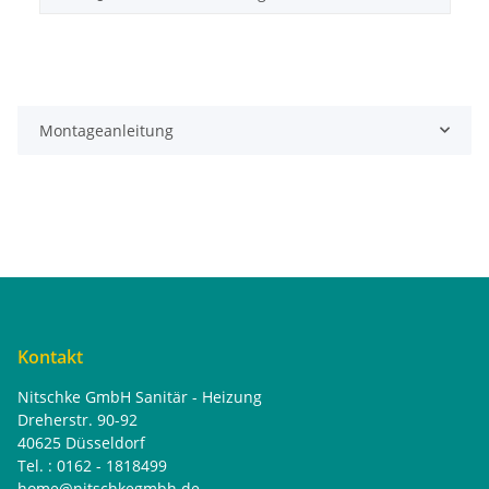
Montageanleitung
Kontakt
Nitschke GmbH Sanitär - Heizung
Dreherstr. 90-92
40625 Düsseldorf
Tel. : 0162 - 1818499
home@nitschkegmbh.de