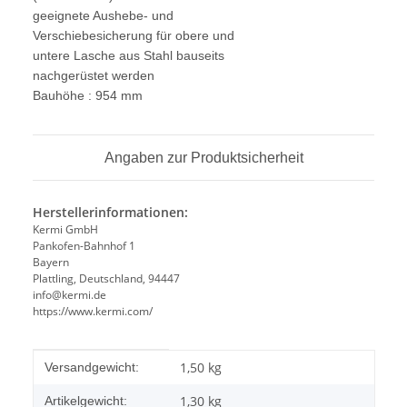
geeignete Aushebe- und
Verschiebesicherung für obere und
untere Lasche aus Stahl bauseits
nachgerüstet werden
Bauhöhe : 954 mm
Angaben zur Produktsicherheit
Herstellerinformationen:
Kermi GmbH
Pankofen-Bahnhof 1
Bayern
Plattling, Deutschland, 94447
info@kermi.de
https://www.kermi.com/
Produkteigenschaft
Wert
1,50 kg
Versandgewicht:
1,30
kg
Artikelgewicht: