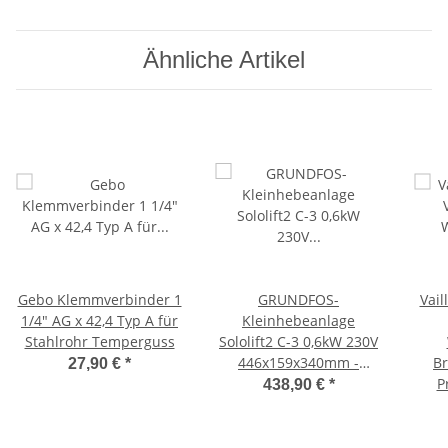
Ähnliche Artikel
Gebo Klemmverbinder 1
GRUNDFOS-
Vail
1/4" AG x 42,4 Typ A für
Kleinhebeanlage
Stahlrohr Temperguss
Sololift2 C-3 0,6kW 230V
446x159x340mm -
B
27,90 €
*
ABHOLER
An
P
438,90 €
*