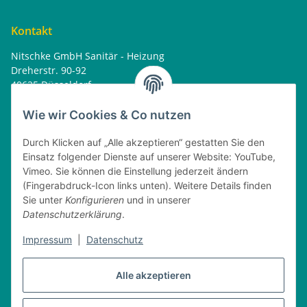
Kontakt
Nitschke GmbH Sanitär - Heizung
Dreherstr. 90-92
40625 Düsseldorf
Tel. : 0162 - 1818499
home@nitschkegmbh.de
Wie wir Cookies & Co nutzen
Informationen
Durch Klicken auf „Alle akzeptieren“ gestatten Sie den
Einsatz folgender Dienste auf unserer Website: YouTube,
Rechtliches
Vimeo. Sie können die Einstellung jederzeit ändern
(Fingerabdruck-Icon links unten). Weitere Details finden
Öffnungszeiten
Sie unter
Konfigurieren
und in unserer
Datenschutzerklärung
.
Montag
08:00 - 17:30 Uhr
Impressum
|
Datenschutz
Dienstag
08:00 - 16:30 Uhr
Mittwoch
08:00 - 17:30 Uhr
Donnerstag
08:00 - 16:30 Uhr
Alle akzeptieren
Freitag
08:00 - 16:30 Uhr