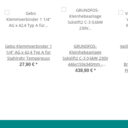
Gebo Klemmverbinder 1
GRUNDFOS-
Vail
1/4" AG x 42,4 Typ A für
Kleinhebeanlage
Stahlrohr Temperguss
Sololift2 C-3 0,6kW 230V
446x159x340mm -
B
27,90 €
*
ABHOLER
An
P
438,90 €
*