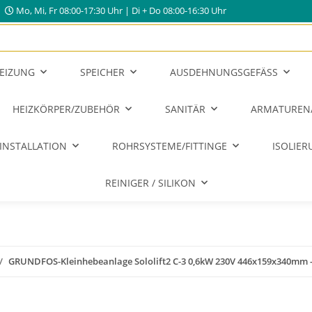
Mo, Mi, Fr 08:00-17:30 Uhr | Di + Do 08:00-16:30 Uhr
EIZUNG
SPEICHER
AUSDEHNUNGSGEFÄSS
HEIZKÖRPER/ZUBEHÖR
SANITÄR
ARMATUREN
INSTALLATION
ROHRSYSTEME/FITTINGE
ISOLIE
REINIGER / SILIKON
GRUNDFOS-Kleinhebeanlage Sololift2 C-3 0,6kW 230V 446x159x340mm