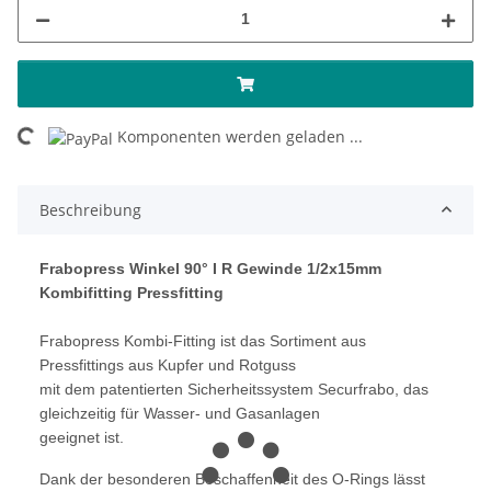
ing...
Komponenten werden geladen ...
Beschreibung
Frabopress Winkel 90° I R Gewinde 1/2x15mm
Kombifitting Pressfitting
Frabopress Kombi-Fitting ist das Sortiment aus
Pressfittings aus Kupfer und Rotguss
mit dem patentierten Sicherheitssystem Securfrabo, das
gleichzeitig für Wasser- und Gasanlagen
geeignet ist.
Dank der besonderen Beschaffenheit des O-Rings lässt