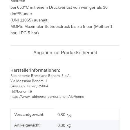
Minuten
bei 650°C mit einem Druckverlust von weniger als 30
dm³/Stunde
(UNI 11065) aushält.
MOP5: Maximaler Betriebsdruck bis zu 5 bar (Methan 1
bar, LPG 5 bar)
Angaben zur Produktsicherheit
Herstellerinformationen:
Rubinetterie Bresciane Bonomi S.p.A.
Via Massimo Bonomi 1
Gussago, Italien, 25064
rb@bonomi.it
https://www.rubinetteriebresciane.it/de/home
Produkteigenschaft
Wert
0,30 kg
Versandgewicht:
0,30
kg
Artikelgewicht: