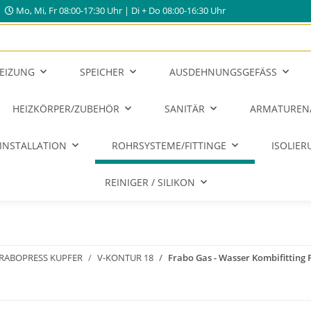
Mo, Mi, Fr 08:00-17:30 Uhr | Di + Do 08:00-16:30 Uhr
EIZUNG
SPEICHER
AUSDEHNUNGSGEFÄSS
HEIZKÖRPER/ZUBEHÖR
SANITÄR
ARMATUREN
INSTALLATION
ROHRSYSTEME/FITTINGE
ISOLIE
REINIGER / SILIKON
RABOPRESS KUPFER
V-KONTUR 18
Frabo Gas - Wasser Kombifitting 