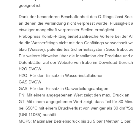
geeignet ist.
Dank der besonderen Beschaffenheit des O-Rings lässt Secu
an denen die Verbindung nicht verpresst wurde, Flüssigkeit a
etwaiger mangelhaft verpresster Stellen ermöglicht.
Frabopress Kombi-Fitting bietet zahlreiche Vorteile bei der An
da die Wasserfittings nicht mit den Gasfittings verwechselt
blau (Wasser); patentiertes Sicherheitssystem Securfrabo; zert
Für weitere Hinweise über die Installation der Produkte un
Datenblätter auf der Website von frabo im Download-Bereich
H2O DVGW
H2O: Für den Einsatz in Wasserinstallationen
GAS DVGW
GAS: Für den Einsatz in Gasverteilungsanlagen
PN: Mit einem angegebenen Wert zeigt den max. Druck an
GT: Mit einem angegebenen Wert zeigt, dass Teil für 30 Min
bei 650°C mit einem Druckverlust von weniger als 30 dm³/S
(UNI 11065) aushält.
MOP5: Maximaler Betriebsdruck bis zu 5 bar (Methan 1 bar,