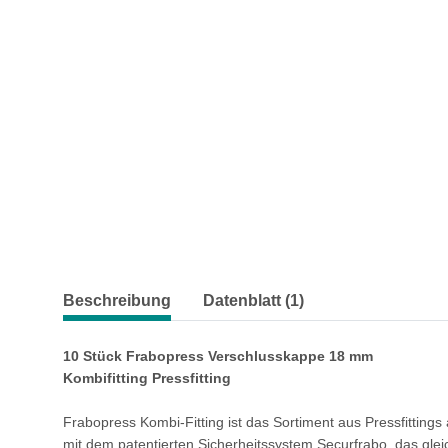
weitere Registerkarten anzeigen
Beschreibung
Datenblatt (1)
10 Stück Frabopress Verschlusskappe 18 mm
Kombifitting Pressfitting
Frabopress Kombi-Fitting ist das Sortiment aus Pressfitting
mit dem patentierten Sicherheitssystem Securfrabo, das gle