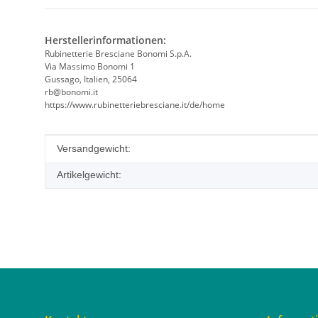
Herstellerinformationen:
Rubinetterie Bresciane Bonomi S.p.A.
Via Massimo Bonomi 1
Gussago, Italien, 25064
rb@bonomi.it
https://www.rubinetteriebresciane.it/de/home
Produkteigenschaft
Wert
Versandgewicht:
Artikelgewicht: