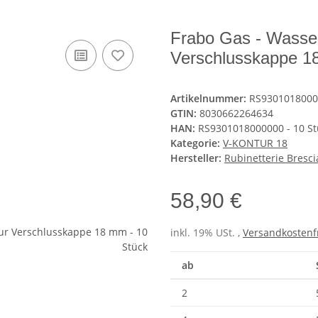
Frabo Gas - Wasser 
Verschlusskappe 1
Artikelnummer:
RS93010180000
GTIN:
8030662264634
HAN:
RS9301018000000 - 10 St
Kategorie:
V-KONTUR 18
Hersteller:
Rubinetterie Bresc
58,90 €
inkl. 19% USt. ,
Versandkostenf
ab
2