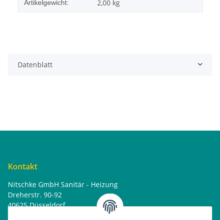
2,00
kg
Artikelgewicht:
Datenblatt
Kontakt
Nitschke GmbH Sanitär - Heizung
Dreherstr. 90-92
40625 Düsseldorf
Tel. : 0162 - 1818499