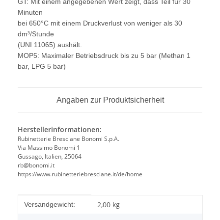
GT: Mit einem angegebenen Wert zeigt, dass Teil für 30
Minuten
bei 650°C mit einem Druckverlust von weniger als 30
dm³/Stunde
(UNI 11065) aushält.
MOP5: Maximaler Betriebsdruck bis zu 5 bar (Methan 1
bar, LPG 5 bar)
Angaben zur Produktsicherheit
Herstellerinformationen:
Rubinetterie Bresciane Bonomi S.p.A.
Via Massimo Bonomi 1
Gussago, Italien, 25064
rb@bonomi.it
https://www.rubinetteriebresciane.it/de/home
Produkteigenschaft
Wert
2,00 kg
Versandgewicht: