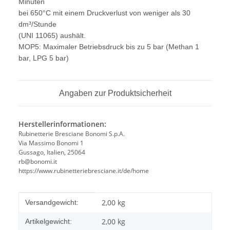
Minuten
bei 650°C mit einem Druckverlust von weniger als 30
dm³/Stunde
(UNI 11065) aushält.
MOP5: Maximaler Betriebsdruck bis zu 5 bar (Methan 1
bar, LPG 5 bar)
Angaben zur Produktsicherheit
Herstellerinformationen:
Rubinetterie Bresciane Bonomi S.p.A.
Via Massimo Bonomi 1
Gussago, Italien, 25064
rb@bonomi.it
https://www.rubinetteriebresciane.it/de/home
Produkteigenschaft
Wert
2,00 kg
Versandgewicht:
2,00
kg
Artikelgewicht: