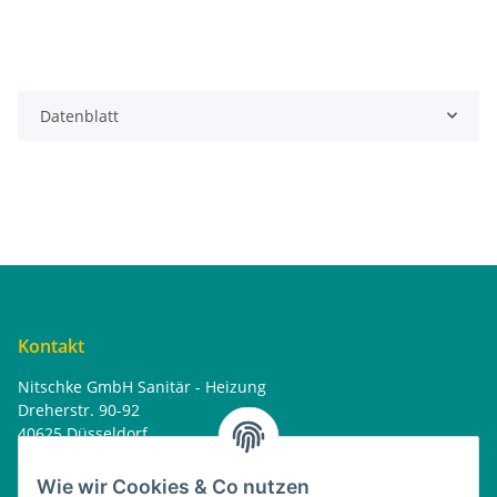
Datenblatt
Kontakt
Nitschke GmbH Sanitär - Heizung
Dreherstr. 90-92
40625 Düsseldorf
Tel. : 0162 - 1818499
home@nitschkegmbh.de
Wie wir Cookies & Co nutzen