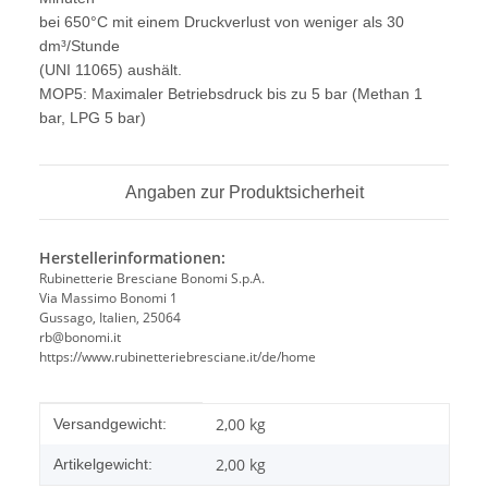
bei 650°C mit einem Druckverlust von weniger als 30
dm³/Stunde
(UNI 11065) aushält.
MOP5: Maximaler Betriebsdruck bis zu 5 bar (Methan 1
bar, LPG 5 bar)
Angaben zur Produktsicherheit
Herstellerinformationen:
Rubinetterie Bresciane Bonomi S.p.A.
Via Massimo Bonomi 1
Gussago, Italien, 25064
rb@bonomi.it
https://www.rubinetteriebresciane.it/de/home
Produkteigenschaft
Wert
2,00 kg
Versandgewicht:
2,00
kg
Artikelgewicht: