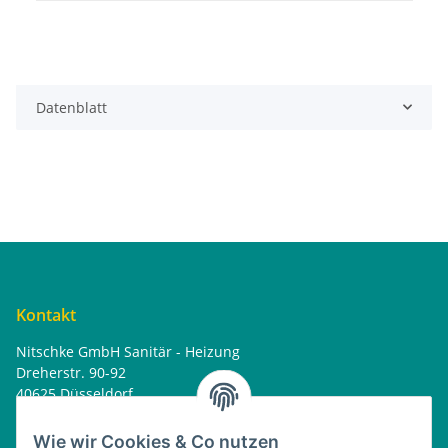
Datenblatt
Kontakt
Nitschke GmbH Sanitär - Heizung
Dreherstr. 90-92
40625 Düsseldorf
Tel. : 0162 - 1818499
home@nitschkegmbh.de
Wie wir Cookies & Co nutzen