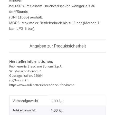
Minuten
bei 650°C mit einem Druckverlust von weniger als 30
dm³/Stunde
(UNI 11065) aushält.
MOP5: Maximaler Betriebsdruck bis zu 5 bar (Methan 1
bar, LPG 5 bar)
Angaben zur Produktsicherheit
Herstellerinformationen:
Rubinetterie Bresciane Bonomi S.p.A.
Via Massimo Bonomi 1
Gussago, Italien, 25064
rb@bonomi.it
https://www.rubinetteriebresciane.it/de/home
Produkteigenschaft
Wert
1,00 kg
Versandgewicht:
1,00
kg
Artikelgewicht: