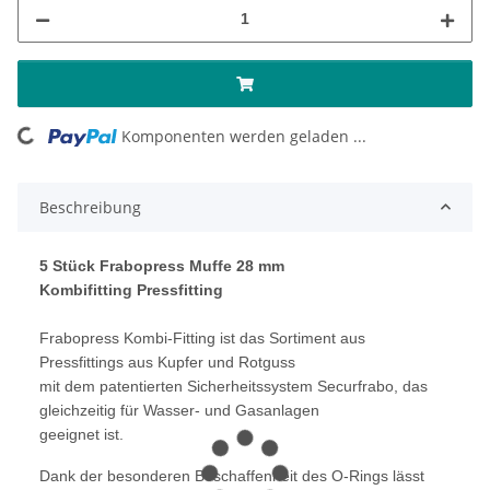
oading...
Komponenten werden geladen ...
Beschreibung
5 Stück Frabopress Muffe 28 mm
Kombifitting Pressfitting
Frabopress Kombi-Fitting ist das Sortiment aus
Pressfittings aus Kupfer und Rotguss
mit dem patentierten Sicherheitssystem Securfrabo, das
gleichzeitig für Wasser- und Gasanlagen
geeignet ist.
Dank der besonderen Beschaffenheit des O-Rings lässt