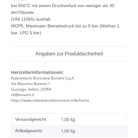
bei 650°C mit einem Druckverlust von weniger als 30
dm³/Stunde
(UNI 11065) aushält.
MOP5: Maximaler Betriebsdruck bis zu 5 bar (Methan 1
bar, LPG 5 bar)
Angaben zur Produktsicherheit
Herstellerinformationen:
Rubinetterie Bresciane Bonomi S.p.A.
Via Massimo Bonomi 1
Gussago, Italien, 25064
rb@bonomi.it
https://www.rubinetteriebresciane.it/de/home
Produkteigenschaft
Wert
1,00 kg
Versandgewicht:
1,00
kg
Artikelgewicht: