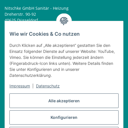
Nitschke GmbH Sanitär - Heizung
Dreherstr. 90-92
40625 Düsseldorf
Tel. : 0162 - 1818499
home@nitschkegmbh.de
Wie wir Cookies & Co nutzen
Informationen
Durch Klicken auf „Alle akzeptieren“ gestatten Sie den
Einsatz folgender Dienste auf unserer Website: YouTube,
Rechtliches
Vimeo. Sie können die Einstellung jederzeit ändern
(Fingerabdruck-Icon links unten). Weitere Details finden
Öffnungszeiten
Sie unter
Konfigurieren
und in unserer
Datenschutzerklärung
.
Montag
08:00 - 17:30 Uhr
Dienstag
08:00 - 16:30 Uhr
Impressum
|
Datenschutz
Mittwoch
08:00 - 17:30 Uhr
Donnerstag
08:00 - 16:30 Uhr
Alle akzeptieren
Freitag
08:00 - 16:30 Uhr
Konfigurieren
Vertrag widerrufen