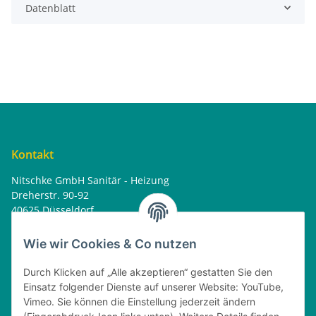
Datenblatt
Kontakt
Nitschke GmbH Sanitär - Heizung
Dreherstr. 90-92
40625 Düsseldorf
Tel. : 0162 - 1818499
home@nitschkegmbh.de
Wie wir Cookies & Co nutzen
Informationen
Durch Klicken auf „Alle akzeptieren“ gestatten Sie den
Einsatz folgender Dienste auf unserer Website: YouTube,
Rechtliches
Vimeo. Sie können die Einstellung jederzeit ändern