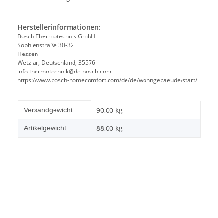
Herstellerinformationen:
Bosch Thermotechnik GmbH
Sophienstraße 30-32
Hessen
Wetzlar, Deutschland, 35576
info.thermotechnik@de.bosch.com
https://www.bosch-homecomfort.com/de/de/wohngebaeude/start/
Produkteigenschaft
Wert
90,00 kg
Versandgewicht:
88,00
kg
Artikelgewicht: