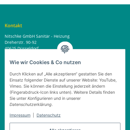
Kontakt
Nitschke GmbH Sanitär - Heizung
Dreherstr. 90-92
40625 Düsseldorf
Tel. : 0162 - 1818499
home@nitschkegmbh.de
Wie wir Cookies & Co nutzen
Informationen
Durch Klicken auf „Alle akzeptieren“ gestatten Sie den
Einsatz folgender Dienste auf unserer Website: YouTube,
Rechtliches
Vimeo. Sie können die Einstellung jederzeit ändern
(Fingerabdruck-Icon links unten). Weitere Details finden
Öffnungszeiten
Sie unter
Konfigurieren
und in unserer
Datenschutzerklärung
.
Montag
08:00 - 17:30 Uhr
Dienstag
08:00 - 16:30 Uhr
Impressum
|
Datenschutz
Mittwoch
08:00 - 17:30 Uhr
Donnerstag
08:00 - 16:30 Uhr