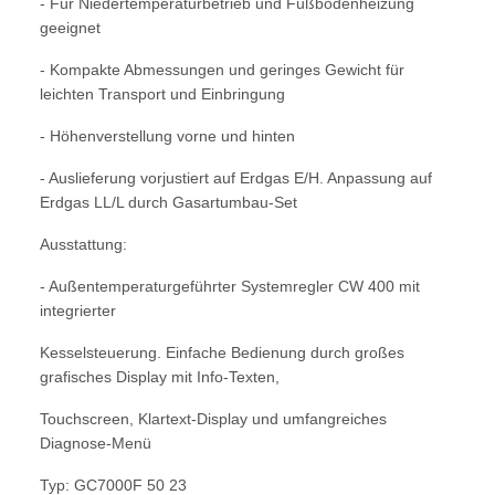
- Für Niedertemperaturbetrieb und Fußbo
denheizung
geeignet
- Kompakte Abmessungen und geringes
Gewicht für
leichten Transport und
Einbringung
- Höhenverstellung vorne und hinten
- Auslieferung vorjustiert auf Erdgas
E/H. Anpassung auf
Erdgas LL/L durch
Gasartumbau-Set
Ausstattung:
- Außentemperaturgeführter Systemregler
CW 400 mit
integrierter
Kesselsteu
erung. Einfache Bedienung durch großes
grafisches Display mit Info-Texten,
Touchscreen, Klartext-Display und um
fangreiches
Diagnose-Menü
Typ: GC7000F 50 23