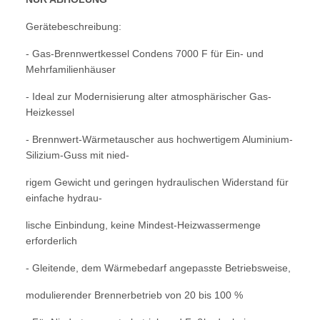
Gerätebeschreibung:
- Gas-Brennwertkessel Condens 7000 F für
Ein- und
Mehrfamilienhäuser
- Ideal zur Modernisierung alter atmo
sphärischer Gas-
Heizkessel
- Brennwert-Wärmetauscher aus hochwerti
gem Aluminium-
Silizium-Guss mit nied-
rigem Gewicht und geringen hydrauli
schen Widerstand für
einfache hydrau-
lische Einbindung, keine Mindest-Heiz
wassermenge
erforderlich
- Gleitende, dem Wärmebedarf angepasste
Betriebsweise,
modulierender Brenner
betrieb von 20 bis 100 %