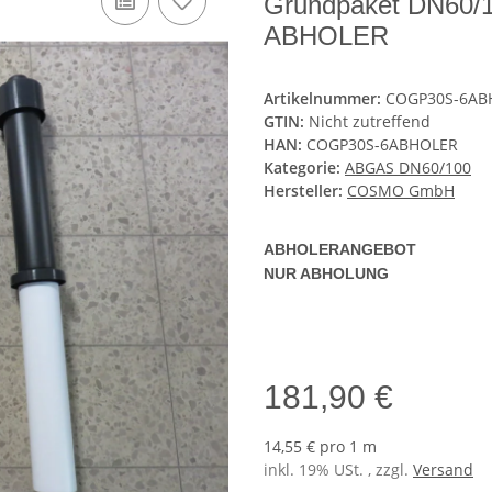
Grundpaket DN60/1
ABHOLER
Artikelnummer:
COGP30S-6AB
GTIN:
Nicht zutreffend
HAN:
COGP30S-6ABHOLER
Kategorie:
ABGAS DN60/100
Hersteller:
COSMO GmbH
ABHOLERANGEBOT
NUR ABHOLUNG
181,90 €
14,55 € pro 1 m
inkl. 19% USt. , zzgl.
Versand