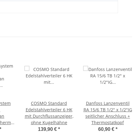
ystem
COSMO Standard
Danfoss Lanzenventil
a
Edelstahlverteiler 6 HK
RA 15/6 TB 1/2" x 1/2"IG
an
mit Durchflussanzeiger,
seitlicher Anschluss +
Therm.
ohne Kugelhähne
Thermostatkopf
390mm
*
139,90 €
*
60,90 €
*