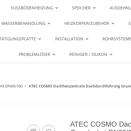
FUSSBODENHEIZUNG
SPEICHER
AUSDEHNU
WASSERBEHANDLUNG
HEIZKÖRPER/ZUBEHÖR
S
TÄTIGUNGSPLATTE
INSTALLATION
ROHRSYSTEME
PROBLEMLÖSER
REINIGER / SILIKON
AS DN60/100
ATEC COSMO Dachheizzentrale Dachdurchführung Grund
ATEC COSMO Dachh