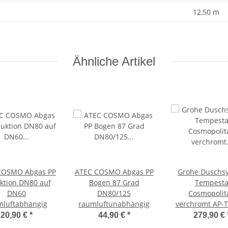
12,50 m
Ähnliche Artikel
COSMO Abgas PP
ATEC COSMO Abgas PP
Grohe Duschs
ktion DN80 auf
Bogen 87 Grad
Tempest
DN60
DN80/125
Cosmopolit
mluftabhängig
raumluftunabhängig
verchromt AP-
KB 160mm DA 
20,90 €
*
44,90 €
*
279,90 €