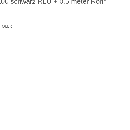
00 schwarz RLU + 0,5 meter Rohr -
HOLER