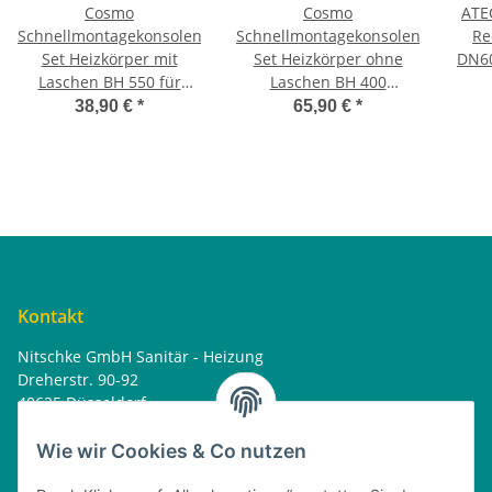
Cosmo
Cosmo
ATE
Schnellmontagekonsolen
Schnellmontagekonsolen
Re
Set Heizkörper mit
Set Heizkörper ohne
DN60
Laschen BH 550 für
Laschen BH 400
Kermi 4 Sets
universal 8 Sets
38,90 €
*
65,90 €
*
Kontakt
Nitschke GmbH Sanitär - Heizung
Dreherstr. 90-92
40625 Düsseldorf
Tel. : 0162 - 1818499
home@nitschkegmbh.de
Wie wir Cookies & Co nutzen
Informationen