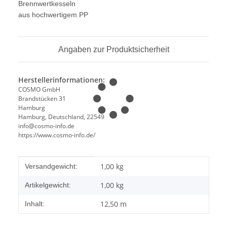
Brennwertkesseln
aus hochwertigem PP
Angaben zur Produktsicherheit
Herstellerinformationen:
COSMO GmbH
Brandstücken 31
Hamburg
Hamburg, Deutschland, 22549
info@cosmo-info.de
https://www.cosmo-info.de/
Produkteigenschaft
Wert
1,00 kg
Versandgewicht:
1,00
kg
Artikelgewicht:
12,50 m
Inhalt: