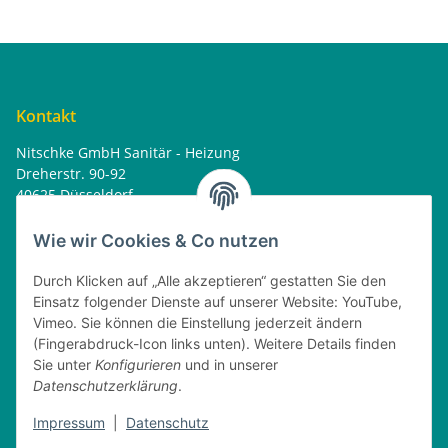
Kontakt
Nitschke GmbH Sanitär - Heizung
Dreherstr. 90-92
40625 Düsseldorf
Tel. : 0162 - 1818499
home@nitschkegmbh.de
Wie wir Cookies & Co nutzen
Informationen
Durch Klicken auf „Alle akzeptieren“ gestatten Sie den
Einsatz folgender Dienste auf unserer Website: YouTube,
Rechtliches
Vimeo. Sie können die Einstellung jederzeit ändern
(Fingerabdruck-Icon links unten). Weitere Details finden
Öffnungszeiten
Sie unter
Konfigurieren
und in unserer
Datenschutzerklärung
.
Montag
08:00 - 17:30 Uhr
Impressum
|
Datenschutz
Dienstag
08:00 - 16:30 Uhr
Mittwoch
08:00 - 17:30 Uhr