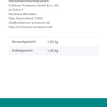
Herstellerinformationen:
Schlösser Armaturen GmbH & Co. KG
Im Dohm 3
Nordrhein-Westfalen
Olpe, Deutschland, 57462
info@schloesser-armaturen.de
https://schloesser-armaturen.de/
Produkteigenschaft
Wert
1,00 kg
Versandgewicht:
1,00
kg
Artikelgewicht: