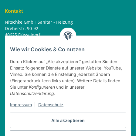
Kontakt
Nitschke GmbH Sanitär - Heizung
Dreherstr. 90-92
40625 Düsseldorf
Tel. : 0162 - 1818499
home@nitschkegmbh.de
Wie wir Cookies & Co nutzen
Informationen
Durch Klicken auf „Alle akzeptieren“ gestatten Sie den
Einsatz folgender Dienste auf unserer Website: YouTube,
Rechtliches
Vimeo. Sie können die Einstellung jederzeit ändern
(Fingerabdruck-Icon links unten). Weitere Details finden
Öffnungszeiten
Sie unter
Konfigurieren
und in unserer
Datenschutzerklärung
.
Montag
08:00 - 17:30 Uhr
Dienstag
08:00 - 16:30 Uhr
Impressum
|
Datenschutz
Mittwoch
08:00 - 17:30 Uhr
Donnerstag
08:00 - 16:30 Uhr
Alle akzeptieren
Freitag
08:00 - 16:30 Uhr