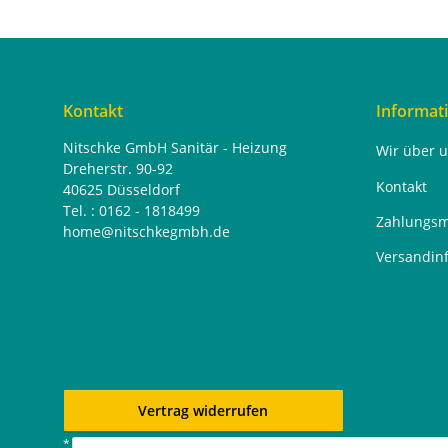
Kontakt
Informat
Nitschke GmbH Sanitär - Heizung
Wir über 
Dreherstr. 90-92
Kontakt
40625 Düsseldorf
Tel. : 0162 - 1818499
Zahlungsm
home@nitschkegmbh.de
Versandin
Vertrag widerrufen
* Alle Preise inkl. gesetzlicher USt., zzgl.
Versand