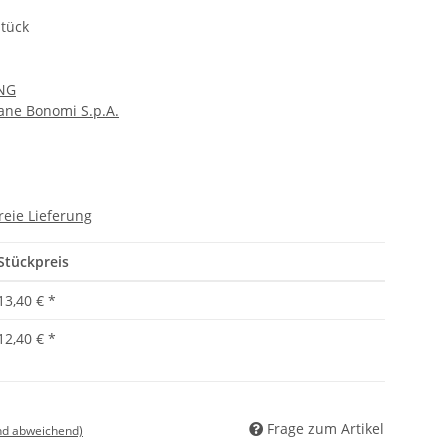
tück
NG
iane Bonomi S.p.A.
reie Lieferung
Stückpreis
13,40 €
*
12,40 €
*
Frage zum Artikel
nd abweichend)