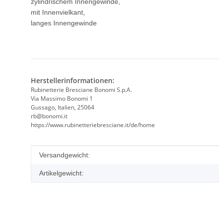
zylindrischem Innengewinde,
mit Innenvielkant,
langes Innengewinde
Herstellerinformationen:
Rubinetterie Bresciane Bonomi S.p.A.
Via Massimo Bonomi 1
Gussago, Italien, 25064
rb@bonomi.it
https://www.rubinetteriebresciane.it/de/home
Produkteigenschaft
Wert
Versandgewicht:
Artikelgewicht: