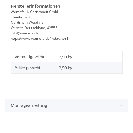
Herstellerinformationen:
Wemefa H. Christopeit GmbH
Steinbrink 3
Nordrhein-Westfalen
Velbert, Deutschland, 42555
info@wemefa.de
https://www.wemefa.de/index.html
Produkteigenschaft
Wert
2,50 kg
Versandgewicht:
2,50
kg
Artikelgewicht:
Montageanleitung