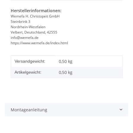
Herstellerinformationen:
Wemefa H. Christopeit GmbH
Steinbrink 3
Nordrhein-Westfalen
Velbert, Deutschland, 42555
info@wemefa.de
https://www.wemefa.de/index.html
Produkteigenschaft
Wert
0,50 kg
Versandgewicht:
0,50
kg
Artikelgewicht:
Montageanleitung